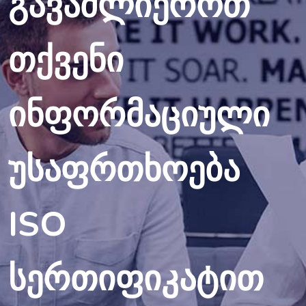
გავაძლიეროთ
თქვენი
ინფორმაციული
უსაფრთხოება
ISO
სერთიფიკატით